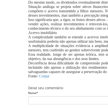
Do mesmo modo, os dividendos eventualmente distrib
Situação análoga se projeta sobre ativos financei
compõem o acervo transmitido a filhos menores. Na 
desses investimentos, mas também a percepção integr
Isso significaria que, a rigor, os frutos desses ati
vender ações, realizar investimentos e reinvesti-
conhecimento técnico e do seu alinhamento com os in
Acervo imobiliário
A complexidade também se estende a acervos imobili
usufrutuária poderia não apenas utilizar tais bens, m
A multiplicidade de situações evidencia a amplitu
menores, tem conferido ao genitor sobrevivente poder
Essa realidade, longe de ser apenas teórica, tem s
objetivo, da sua abrangência e dos seus limites.
Decorrência dessa dificuldade de compreensão pode
incluindo não apenas a utilização dos rendimento
salvaguardas capazes de assegurar a preservação do p
Fonte:
Conjur
Deixe seu comentário
Nome*