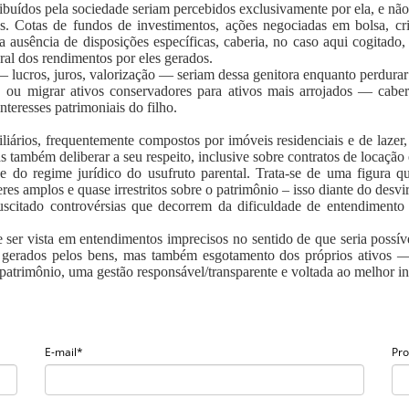
uídos pela sociedade seriam percebidos exclusivamente por ela, e não 
ros. Cotas de fundos de investimentos, ações negociadas em bolsa, cr
ausência de disposições específicas, caberia, no caso aqui cogitado,
al dos rendimentos por eles gerados.
vos — lucros, juros, valorização — seriam dessa genitora enquanto perdur
los, ou migrar ativos conservadores para ativos mais arrojados — cab
teresses patrimoniais do filho.
ários, frequentemente compostos por imóveis residenciais e de lazer, c
as também deliberar a seu respeito, inclusive sobre contratos de locaçã
de do regime jurídico do usufruto parental. Trata-se de uma figura q
es amplos e quase irrestritos sobre o patrimônio – isso diante do desvi
uscitado controvérsias que decorrem da dificuldade de entendimento 
 ser vista em entendimentos imprecisos no sentido de que seria possí
s gerados pelos bens, mas também esgotamento dos próprios ativos —
atrimônio, uma gestão responsável/transparente e voltada ao melhor int
E-mail*
Pro