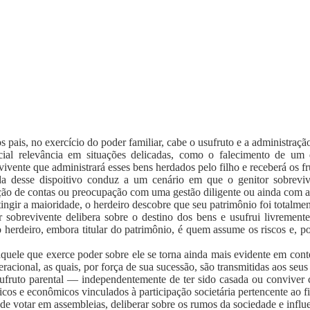
 pais, no exercício do poder familiar, cabe o usufruto e a administraçã
ial relevância em situações delicadas, como o falecimento de um 
vivente que administrará esses bens herdados pelo filho e receberá os fr
da desse dispoitivo conduz a um cenário em que o genitor sobrevive
ação de contas ou preocupação com uma gestão diligente ou ainda com a
tingir a maioridade, o herdeiro descobre que seu patrimônio foi totalme
r sobrevivente delibera sobre o destino dos bens e usufrui livremen
herdeiro, embora titular do patrimônio, é quem assume os riscos e, por
e aquele que exerce poder sobre ele se torna ainda mais evidente em con
racional, as quais, por força de sua sucessão, são transmitidas aos seus
usufruto parental — independentemente de ter sido casada ou convive
íticos e econômicos vinculados à participação societária pertencente ao f
o de votar em assembleias, deliberar sobre os rumos da sociedade e infl