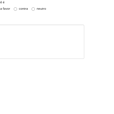
ê é
a favor
contra
neutro