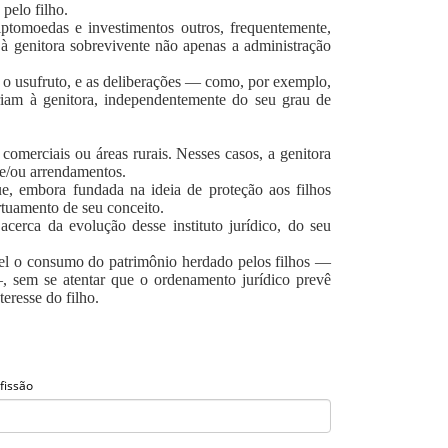
pelo filho.
iptomoedas e investimentos outros, frequentemente,
 à genitora sobrevivente não apenas a administração
ar o usufruto, e as deliberações — como, por exemplo,
eriam à genitora, independentemente do seu grau de
omerciais ou áreas rurais. Nesses casos, a genitora
o e/ou arrendamentos.
ue, embora fundada na ideia de proteção aos filhos
rtuamento de seu conceito.
acerca da evolução desse instituto jurídico, do seu
vel o consumo do patrimônio herdado pelos filhos —
, sem se atentar que o ordenamento jurídico prevê
eresse do filho.
fissão