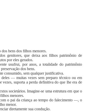
o dos bens dos filhos menores.
dos genitores, que deixa aos filhos patrimônio de
utos por eles gerados.
nte usufrui, por anos, a totalidade do patrimônio
 preservação dos bens.
nte consumido, sem qualquer justificativa.
te deles — muitas vezes sem preparo técnico ou em
 vezes, suporta a perda definitiva do que lhe era de
textos societários. Imagine-se uma estrutura em que o
 filhos menores.
r com o pai da criança ao tempo do falecimento —, o
ilho menor.
uenciar diretamente sua condução.