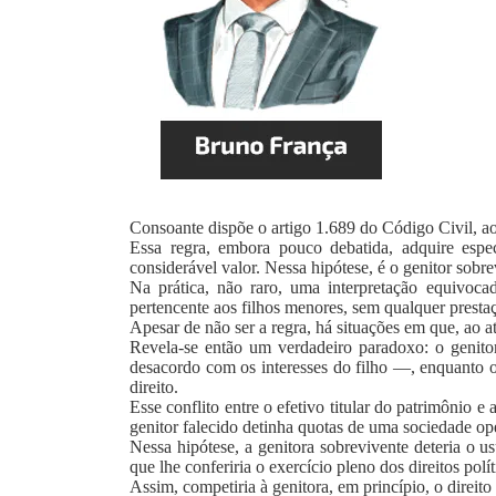
Consoante dispõe o artigo 1.689 do Código Civil, aos
Essa regra, embora pouco debatida, adquire espec
considerável valor. Nessa hipótese, é o genitor sobre
Na prática, não raro, uma interpretação equivoca
pertencente aos filhos menores, sem qualquer prest
Apesar de não ser a regra, há situações em que, ao a
Revela-se então um verdadeiro paradoxo: o genito
desacordo com os interesses do filho —, enquanto o 
direito.
Esse conflito entre o efetivo titular do patrimônio 
genitor falecido detinha quotas de uma sociedade ope
Nessa hipótese, a genitora sobrevivente deteria o 
que lhe conferiria o exercício pleno dos direitos pol
Assim, competiria à genitora, em princípio, o direit