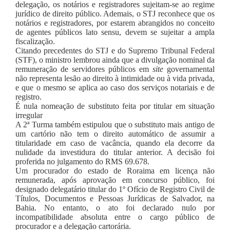
delegação, os notários e registradores sujeitam-se ao regime
jurídico de direito público. Ademais, o STJ reconhece que os
notários e registradores, por estarem abrangidos no conceito
de agentes públicos lato sensu, devem se sujeitar a ampla
fiscalização.
Citando precedentes do STJ e do Supremo Tribunal Federal
(STF), o ministro lembrou ainda que a divulgação nominal da
remuneração de servidores públicos em
site
governamental
não representa lesão ao direito à intimidade ou à vida privada,
e que o mesmo se aplica ao caso dos serviços notariais e de
registro.
É nula nomeação de substituto feita por titular em situação
irregular
A 2ª Turma também estipulou que o substituto mais antigo de
um cartório não tem o direito automático de assumir a
titularidade em caso de vacância, quando ela decorre da
nulidade da investidura do titular anterior. A decisão foi
proferida no julgamento do RMS 69.678.
Um procurador do estado de Roraima em licença não
remunerada, após aprovação em concurso público, foi
designado delegatário titular do 1º Ofício de Registro Civil de
Títulos, Documentos e Pessoas Jurídicas de Salvador, na
Bahia. No entanto, o ato foi declarado nulo por
incompatibilidade absoluta entre o cargo público de
procurador e a delegação cartorária.