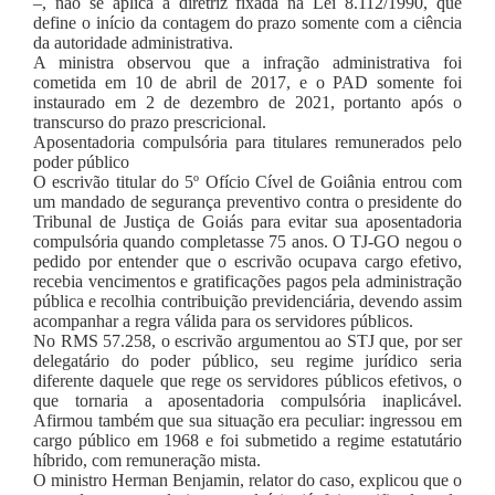
–, não se aplica a diretriz fixada na Lei 8.112/1990, que
define o início da contagem do prazo somente com a ciência
da autoridade administrativa.
A ministra observou que a infração administrativa foi
cometida em 10 de abril de 2017, e o PAD somente foi
instaurado em 2 de dezembro de 2021, portanto após o
transcurso do prazo prescricional.
Aposentadoria compulsória para titulares remunerados pelo
poder público
O escrivão titular do 5º Ofício Cível de Goiânia entrou com
um mandado de segurança preventivo contra o presidente do
Tribunal de Justiça de Goiás para evitar sua aposentadoria
compulsória quando completasse 75 anos. O TJ-GO negou o
pedido por entender que o escrivão ocupava cargo efetivo,
recebia vencimentos e gratificações pagos pela administração
pública e recolhia contribuição previdenciária, devendo assim
acompanhar a regra válida para os servidores públicos.
No RMS 57.258, o escrivão argumentou ao STJ que, por ser
delegatário do poder público, seu regime jurídico seria
diferente daquele que rege os servidores públicos efetivos, o
que tornaria a aposentadoria compulsória inaplicável.
Afirmou também que sua situação era peculiar: ingressou em
cargo público em 1968 e foi submetido a regime estatutário
híbrido, com remuneração mista.
O ministro Herman Benjamin, relator do caso, explicou que o