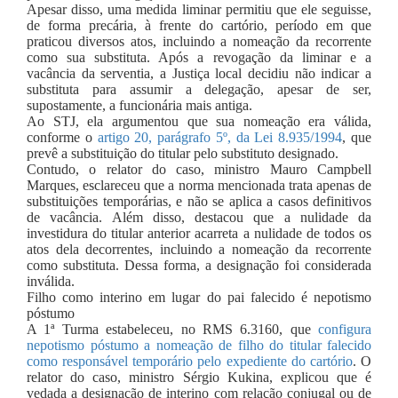
Apesar disso, uma medida liminar permitiu que ele seguisse,
de forma precária, à frente do cartório, período em que
praticou diversos atos, incluindo a nomeação da recorrente
como sua substituta. Após a revogação da liminar e a
vacância da serventia, a Justiça local decidiu não indicar a
substituta para assumir a delegação, apesar de ser,
supostamente, a funcionária mais antiga.
Ao STJ, ela argumentou que sua nomeação era válida,
conforme o
artigo 20, parágrafo 5º, da Lei 8.935/1994
, que
prevê a substituição do titular pelo substituto designado.
Contudo, o relator do caso, ministro Mauro Campbell
Marques, esclareceu que a norma mencionada trata apenas de
substituições temporárias, e não se aplica a casos definitivos
de vacância. Além disso, destacou que a nulidade da
investidura do titular anterior acarreta a nulidade de todos os
atos dela decorrentes, incluindo a nomeação da recorrente
como substituta. Dessa forma, a designação foi considerada
inválida.
Filho como interino em lugar do pai falecido é nepotismo
póstumo
A 1ª Turma estabeleceu, no RMS 6.3160, que
configura
nepotismo póstumo a nomeação de filho do titular falecido
como responsável temporário pelo expediente do cartório
. O
relator do caso, ministro Sérgio Kukina, explicou que é
vedada a designação de interino com relação conjugal ou de