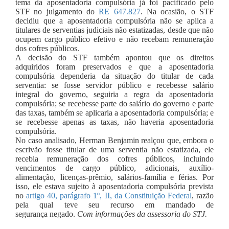
tema da aposentadoria compulsória já foi pacificado pelo
STF no julgamento do
RE 647.827
. Na ocasião, o STF
decidiu que a aposentadoria compulsória não se aplica a
titulares de serventias judiciais não estatizadas, desde que não
ocupem cargo público efetivo e não recebam remuneração
dos cofres públicos.
A decisão do STF também apontou que os direitos
adquiridos foram preservados e que a aposentadoria
compulsória dependeria da situação do titular de cada
serventia: se fosse servidor público e recebesse salário
integral do governo, seguiria a regra da aposentadoria
compulsória; se recebesse parte do salário do governo e parte
das taxas, também se aplicaria a aposentadoria compulsória; e
se recebesse apenas as taxas, não haveria aposentadoria
compulsória.
No caso analisado, Herman Benjamin realçou que, embora o
escrivão fosse titular de uma serventia não estatizada, ele
recebia remuneração dos cofres públicos, incluindo
vencimentos de cargo público, adicionais, auxílio-
alimentação, licenças-prêmio, salários-família e férias. Por
isso, ele estava sujeito à aposentadoria compulsória prevista
no
artigo 40, parágrafo 1º, II, da Constituição Federal
, razão
pela qual teve seu recurso em mandado de
segurança negado.
Com informações da assessoria do STJ.