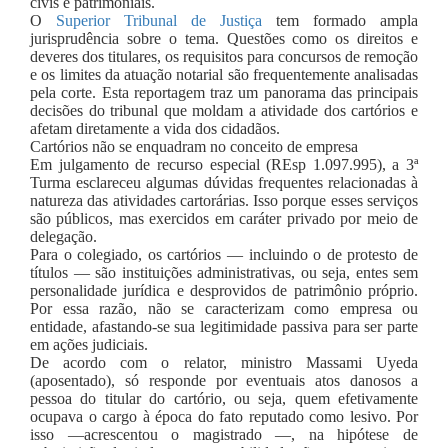
civis e patrimoniais.
O
Superior Tribunal de Justiça
tem formado ampla
jurisprudência sobre o tema. Questões como os direitos e
deveres dos titulares, os requisitos para concursos de remoção
e os limites da atuação notarial são frequentemente analisadas
pela corte. Esta reportagem traz um panorama das principais
decisões do tribunal que moldam a atividade dos cartórios e
afetam diretamente a vida dos cidadãos.
Cartórios não se enquadram no conceito de empresa
Em julgamento de recurso especial (REsp 1.097.995), a 3ª
Turma esclareceu algumas dúvidas frequentes relacionadas à
natureza das atividades cartorárias. Isso porque esses serviços
são públicos, mas exercidos em caráter privado por meio de
delegação.
Para o colegiado, os cartórios — incluindo o de protesto de
títulos — são instituições administrativas, ou seja, entes sem
personalidade jurídica e desprovidos de patrimônio próprio.
Por essa razão, não se caracterizam como empresa ou
entidade, afastando-se sua legitimidade passiva para ser parte
em ações judiciais.
De acordo com o relator, ministro Massami Uyeda
(aposentado), só responde por eventuais atos danosos a
pessoa do titular do cartório, ou seja, quem efetivamente
ocupava o cargo à época do fato reputado como lesivo. Por
isso —acrescentou o magistrado —, na hipótese de