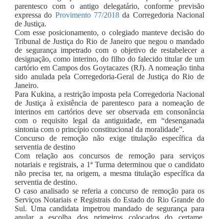
parentesco com o antigo delegatário, conforme previsão
expressa do
Provimento 77/2018
da Corregedoria Nacional
de Justiça.
Com esse posicionamento, o colegiado manteve decisão do
Tribunal de Justiça do Rio de Janeiro que negou o mandado
de segurança impetrado com o objetivo de restabelecer a
designação, como interino, do filho do falecido titular de um
cartório em Campos dos Goytacazes (RJ). A nomeação tinha
sido anulada pela Corregedoria-Geral de Justiça do Rio de
Janeiro.
Para Kukina, a restrição imposta pela Corregedoria Nacional
de Justiça à existência de parentesco para a nomeação de
interinos em cartórios deve ser observada em consonância
com o requisito legal da antiguidade, em “desenganada
sintonia com o princípio constitucional da moralidade”.
Concurso de remoção não exige titulação específica da
serventia de destino
Com relação aos concursos de remoção para serviços
notariais e registrais, a 1ª Turma determinou que o candidato
não precisa ter, na origem, a mesma titulação específica da
serventia de destino.
O caso analisado se referia a concurso de remoção para os
Serviços Notariais e Registrais do Estado do Rio Grande do
Sul. Uma candidata impetrou mandado de segurança para
anular a escolha dos primeiros colocados do certame,