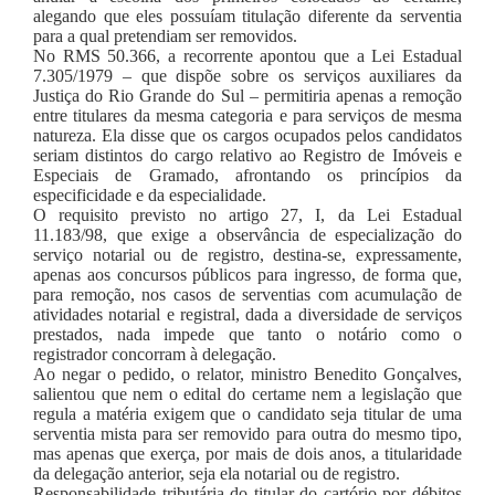
alegando que eles possuíam titulação diferente da serventia
para a qual pretendiam ser removidos.
No RMS 50.366, a recorrente apontou que a Lei Estadual
7.305/1979 – que dispõe sobre os serviços auxiliares da
Justiça do Rio Grande do Sul – permitiria apenas a remoção
entre titulares da mesma categoria e para serviços de mesma
natureza. Ela disse que os cargos ocupados pelos candidatos
seriam distintos do cargo relativo ao Registro de Imóveis e
Especiais de Gramado, afrontando os princípios da
especificidade e da especialidade.
O requisito previsto no artigo 27, I, da Lei Estadual
11.183/98, que exige a observância de especialização do
serviço notarial ou de registro, destina-se, expressamente,
apenas aos concursos públicos para ingresso, de forma que,
para remoção, nos casos de serventias com acumulação de
atividades notarial e registral, dada a diversidade de serviços
prestados, nada impede que tanto o notário como o
registrador concorram à delegação.
Ao negar o pedido, o relator, ministro Benedito Gonçalves,
salientou que nem o edital do certame nem a legislação que
regula a matéria exigem que o candidato seja titular de uma
serventia mista para ser removido para outra do mesmo tipo,
mas apenas que exerça, por mais de dois anos, a titularidade
da delegação anterior, seja ela notarial ou de registro.
Responsabilidade tributária do titular do cartório por débitos