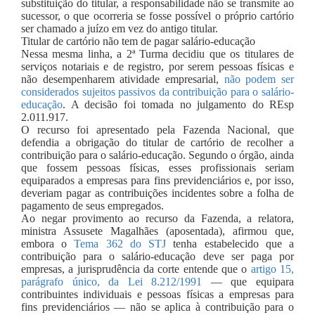
substituição do titular, a responsabilidade não se transmite ao
sucessor, o que ocorreria se fosse possível o próprio cartório
ser chamado a juízo em vez do antigo titular.
Titular de cartório não tem de pagar salário-educação
Nessa mesma linha, a 2ª Turma decidiu que os titulares de
serviços notariais e de registro, por serem pessoas físicas e
não desempenharem atividade empresarial,
não podem ser
considerados sujeitos passivos da contribuição para o salário-
educação
. A decisão foi tomada no julgamento do REsp
2.011.917.
O recurso foi apresentado pela Fazenda Nacional, que
defendia a obrigação do titular de cartório de recolher a
contribuição para o salário-educação. Segundo o órgão, ainda
que fossem pessoas físicas, esses profissionais seriam
equiparados a empresas para fins previdenciários e, por isso,
deveriam pagar as contribuições incidentes sobre a folha de
pagamento de seus empregados.
Ao negar provimento ao recurso da Fazenda, a relatora,
ministra Assusete Magalhães (aposentada), afirmou que,
embora o
Tema 362 do STJ
tenha estabelecido que a
contribuição para o salário-educação deve ser paga por
empresas, a jurisprudência da corte entende que o
artigo 15,
parágrafo único, da Lei 8.212/1991
— que equipara
contribuintes individuais e pessoas físicas a empresas para
fins previdenciários — não se aplica à contribuição para o