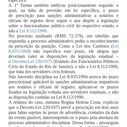
específica
A 1ª Turma também ratificou posicionamento segundo o
qual, na falta de previsão em lei específica, o prazo
de prescrição para sanções administrativas a notários e
oficiais de registro deve seguir o que dispõe a legislação
sobre o funcionalismo público civil do respectivo estado, e
não a
Lei 8.112/1990
.
No processo analisado (RMS 72.379), um tabelião que
respondia a processo administrativo pediu o reconhecimento
da prescrição da punição. Como a Lei dos Cartórios (
Lei
8.935/1994
) não especifica esse prazo, ele alegou que
deveriam valer as disposições da legislação estadual –
o
Decreto-Lei 220/1975
(Estatuto dos Funcionários Públicos
Civis do Estado do Rio de Janeiro), e não a Lei 8.112/1990,
que trata dos servidores civis federais.
Não havendo disciplina na Lei 8.935/1994 acerca do prazo
prescricional aplicável às sanções administrativas imputáveis
aos notários e oficiais de registro, aplicam-se os prazos
fixados na legislação voltada aos servidores estaduais, e não
as disposições contidas na Lei 8.112/1990.
A relatora do caso, ministra Regina Helena Costa, explicou
que o Decreto-Lei 220/1975 prevê a prescrição em dois anos
para faltas sujeitas às penas de advertência, contados da data
do evento punível, interrompendo-se o prazo pela abertura do
processo administrativo disciplinar. Dessa forma – prosseguiu