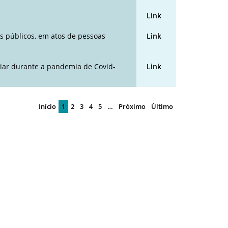
Link
s públicos, em atos de pessoas
Link
liar durante a pandemia de Covid-
Link
Início
1
2
3
4
5
…
Próximo
Último